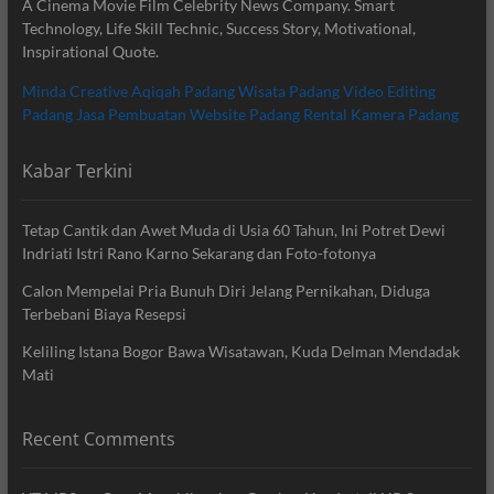
A Cinema Movie Film Celebrity News Company. Smart
Technology, Life Skill Technic, Success Story, Motivational,
Inspirational Quote.
Minda Creative
Aqiqah Padang
Wisata Padang
Video Editing
Padang
Jasa Pembuatan Website Padang
Rental Kamera Padang
Kabar Terkini
Tetap Cantik dan Awet Muda di Usia 60 Tahun, Ini Potret Dewi
Indriati Istri Rano Karno Sekarang dan Foto-fotonya
Calon Mempelai Pria Bunuh Diri Jelang Pernikahan, Diduga
Terbebani Biaya Resepsi
Keliling Istana Bogor Bawa Wisatawan, Kuda Delman Mendadak
Mati
Recent Comments