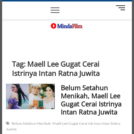
Skip
News
Movie
Entertain
Blog
M
to
e
content
n
u
B
MindaFilm
NOT JUST A MOVIE
u
t
t
o
Tag:
Maell Lee Gugat Cerai
n
Istrinya Intan Ratna Juwita
Belum Setahun
Menikah, Maell Lee
Gugat Cerai Istrinya
Intan Ratna Juwita
Belum Setahun Menikah
Maell Lee Gugat Cerai Istrinya Intan Ratna
Juwita