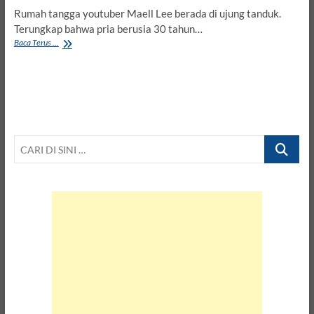
Rumah tangga youtuber Maell Lee berada di ujung tanduk.
Terungkap bahwa pria berusia 30 tahun…
Belum
Baca Terus ...
Setahun
Menikah,
Maell
Lee
Gugat
Cerai
Istrinya
CARI
Intan
Ratna
DI
Juwita
SINI
…