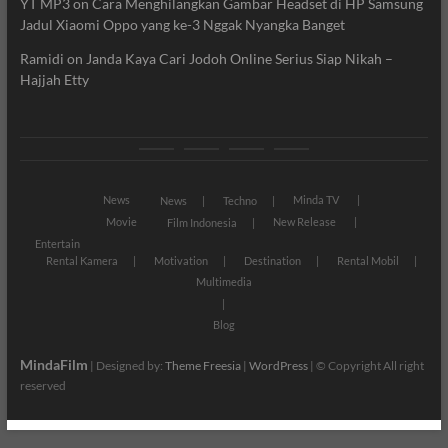
YT MP3
on
Cara Menghilangkan Gambar Headset di HP Samsung
Jadul Xiaomi Oppo yang ke-3 Nggak Nyangka Banget
Ramidi
on
Janda Kaya Cari Jodoh Online Serius Siap Nikah –
Hajjah Etty
News
Movie
Entertain
Blog
News
Minda TV
News
Techno
Movie
New Release
Film Indonesia
Entertain
Rental Kamera
Motivation
Destination
Rental Mobil
Multimedia
Blog
MindaFilm
| Designed by:
Theme Freesia
|
WordPress
| © Copyright All right
reserved