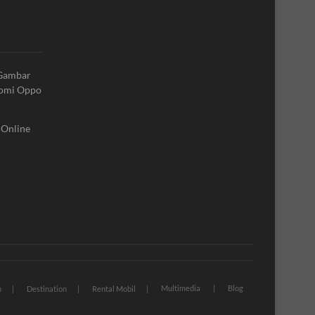
 Gambar
aomi Oppo
 Online
Multimedia
Blog
n
Destination
Rental Mobil