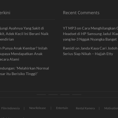
erkini
Recent Comments
jungi Ayahnya Yang Sakit di
YT MP3
on
Cara Menghilangkan
it, Adek Kecil Ini Berani Naik
Headset di HP Samsung Jadul Xi
endirian
yang ke-3 Nggak Nyangka Banget
n Punya Anak Kembar? Inilah
Ramidi
on
Janda Kaya Cari Jodoh
Supaya Mendapatkan Anak
Serius Siap Nikah – Hajjah Etty
ecara Alami
andungan: ‘Melahirkan Normal
ar itu Berisiko Tinggi!’
News
Movie
Entertain
Blog
New Release
Entertain
Film Indonesia
Rental Kamera
Motivatio