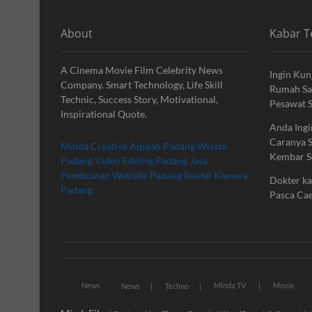
About
Kabar T
A Cinema Movie Film Celebrity News
Ingin Kun
Company. Smart Technology, Life Skill
Rumah Sak
Technic, Success Story, Motivational,
Pesawat S
Inspirational Quote.
Anda Ingi
Caranya 
Minda Creative
Aqiqah Padang
Wisata
Kembar S
Padang
Video Editing Padang
Jasa
Pembuatan Website Padang
Rental Kamera
Dokter k
Padang
Pasca Caes
News
Minda TV
Movie
News
Techno