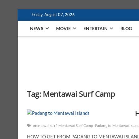
Skip
Friday, August 07, 2026
to
content
NEWS
MOVIE
ENTERTAIN
BLOG
MindaFilm
NOT JUST A MOVIE
Tag:
Mentawai Surf Camp
H
mentawai surf
Mentawai Surf Camp
Padang to Mentawai Islan
HOW TO GET FROM PADANG TO MENTAWAI ISLANDS 