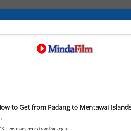
ow to Get from Padang to Mentawai Island
ds
How many hours from Padang to…