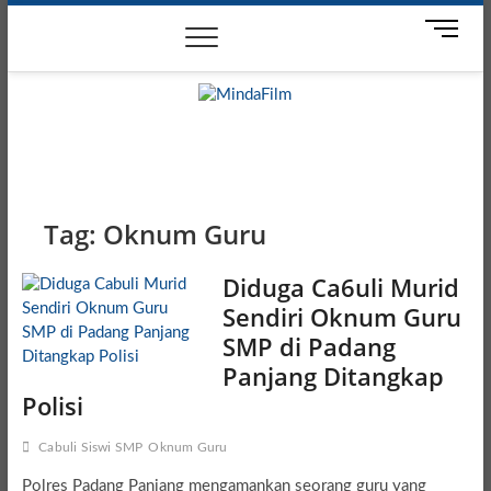
Skip
News
Movie
Entertain
Blog
M
to
e
content
n
u
B
MindaFilm
NOT JUST A MOVIE
u
t
t
o
Tag:
Oknum Guru
n
Diduga Ca6uli Murid
Sendiri Oknum Guru
SMP di Padang
Panjang Ditangkap
Polisi
Cabuli Siswi SMP
Oknum Guru
Polres Padang Panjang mengamankan seorang guru yang