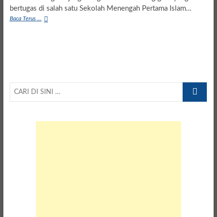
bertugas di salah satu Sekolah Menengah Pertama Islam…
Diduga
Baca Terus ...
Ca6uli
Murid
Sendiri
Oknum
Guru
SMP
di
CARI
Padang
Panjang
DI
Ditangkap
SINI
Polisi
…