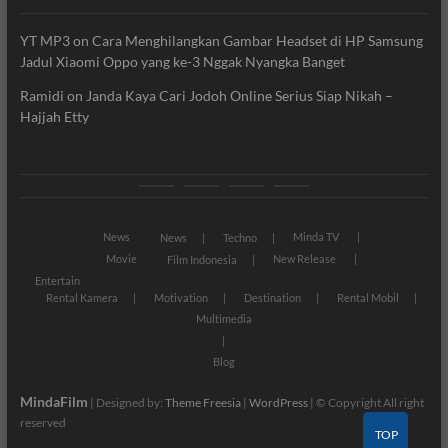
YT MP3
on
Cara Menghilangkan Gambar Headset di HP Samsung
Jadul Xiaomi Oppo yang ke-3 Nggak Nyangka Banget
Ramidi
on
Janda Kaya Cari Jodoh Online Serius Siap Nikah –
Hajjah Etty
News
Movie
Entertain
Blog
News
Minda TV
News
Techno
Movie
New Release
Film Indonesia
Entertain
Rental Kamera
Motivation
Destination
Rental Mobil
Multimedia
Blog
MindaFilm
| Designed by:
Theme Freesia
|
WordPress
| © Copyright All right
reserved
TOP