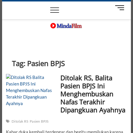
Skip
News
Movie
Entertain
Blog
M
to
e
content
n
u
B
MindaFilm
NOT JUST A MOVIE
u
t
t
o
Tag:
Pasien BPJS
n
Ditolak RS, Balita
Pasien BPJS Ini
Menghembuskan
Nafas Terakhir
Dipangkuan Ayahnya
Ditolak RS
Pasien BPJS
Kabar duka kembali terdengar dan begitu memilukan karena