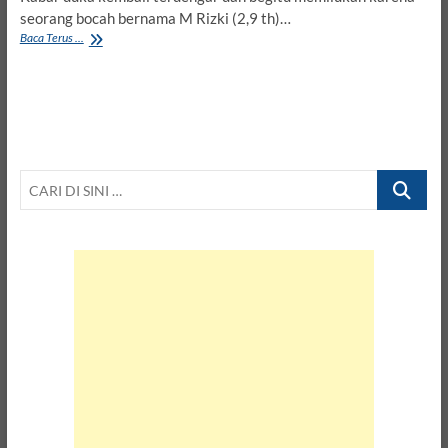
seorang bocah bernama M Rizki (2,9 th)…
Ditolak
Baca Terus ...
RS,
Balita
Pasien
BPJS
Ini
Menghembuskan
Nafas
CARI
Terakhir
Dipangkuan
DI
Ayahnya
SINI
…