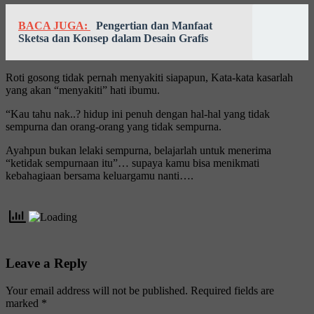
BACA JUGA:
Pengertian dan Manfaat
Sketsa dan Konsep dalam Desain Grafis
Roti gosong tidak pernah menyakiti siapapun, Kata-kata kasarlah
yang akan “menyakiti” hati ibumu.
“Kau tahu nak..? hidup ini penuh dengan hal-hal yang tidak
sempurna dan orang-orang yang tidak sempurna.
Ayahpun bukan lelaki sempurna, belajarlah untuk menerima
“ketidak sempurnaan itu”… supaya kamu bisa menikmati
kebahagiaan bersama keluargamu nanti….
Leave a Reply
Your email address will not be published.
Required fields are
marked
*