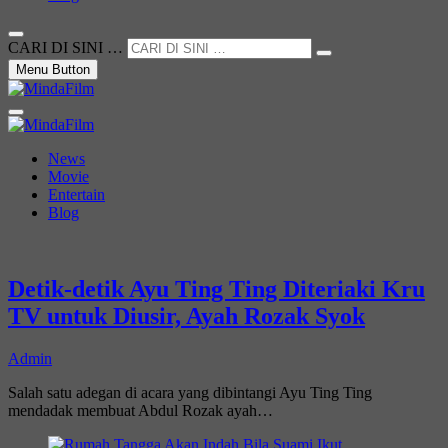
CARI DI SINI …
Menu Button
Not Just a Movie
MindaFilm
News
Movie
Entertain
Blog
Detik-detik Ayu Ting Ting Diteriaki Kru
TV untuk Diusir, Ayah Rozak Syok
Admin
Salah satu adegan di acara yang dibintangi Ayu Ting Ting
mendadak membuat Abdul Rozak ayah…