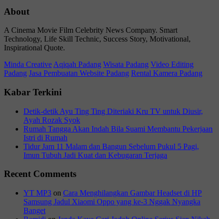
About
A Cinema Movie Film Celebrity News Company. Smart
Technology, Life Skill Technic, Success Story, Motivational,
Inspirational Quote.
Minda Creative
Aqiqah Padang
Wisata Padang
Video Editing
Padang
Jasa Pembuatan Website Padang
Rental Kamera Padang
Kabar Terkini
Detik-detik Ayu Ting Ting Diteriaki Kru TV untuk Diusir,
Ayah Rozak Syok
Rumah Tangga Akan Indah Bila Suami Membantu Pekerjaan
Istri di Rumah
Tidur Jam 11 Malam dan Bangun Sebelum Pukul 5 Pagi,
Imun Tubuh Jadi Kuat dan Kebugaran Terjaga
Recent Comments
YT MP3
on
Cara Menghilangkan Gambar Headset di HP
Samsung Jadul Xiaomi Oppo yang ke-3 Nggak Nyangka
Banget