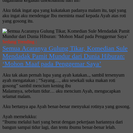
bagaimana kegiatan disekolahmu hari ini?
Aku tidak ingat apa yang kukatakan padanya malam itu, tapi yang
aku ingat aku mendengar Ibu meminta maaf kepada Ayah atas roti
yang gosong itu.
Sedang Trending :
Semua Acaranya Gulung Tikar, Komedian Sule
Mendadak Pamit Mundur dari Dunia Hiburan:
‘Mohon Maaf pada Penggemar Saya’
Aku tak akan pernah lupa yang ayah katakan.., sambil tersenyum
ayah mengatakan ; “Sayang…, aku sesekali suka makan roti
gosong” sambil mencium kening ibu
Malamnya, sebelum tidur… aku mencium Ayah, mengucapkan
selamat malam.
Aku bertanya apa Ayah benar-benar menyukai rotinya yang gosong.
Ayah memelukku:
“Ibumu melalui hari yang berat dengan pekerjaan hariannya dari
bangun sampai tidur lagi, dan tentu ibumu benar-benar lelah.