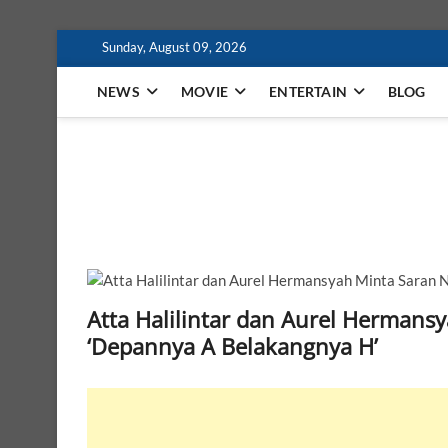
Skip
Sunday, August 09, 2026
to
content
NEWS
MOVIE
ENTERTAIN
BLOG
MindaFilm
NOT JUST A MOVIE
Atta Halilintar dan Aurel Herman
‘Depannya A Belakangnya H’