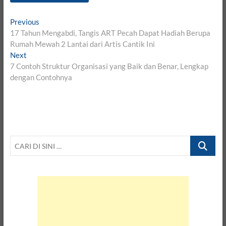
Post
Previous
Previous
post:
17 Tahun Mengabdi, Tangis ART Pecah Dapat Hadiah Berupa
navigation
Rumah Mewah 2 Lantai dari Artis Cantik Ini
Next
Next
post:
7 Contoh Struktur Organisasi yang Baik dan Benar, Lengkap
dengan Contohnya
CARI
DI
SINI
…