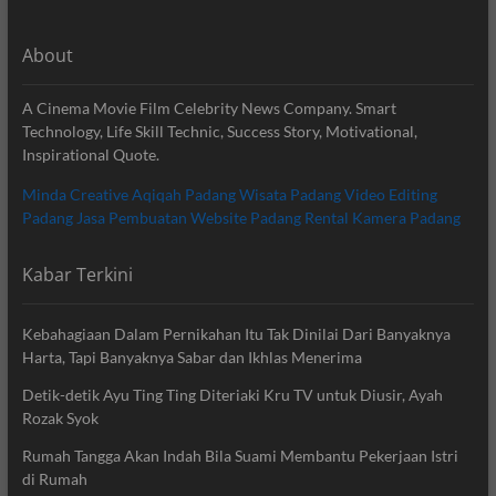
About
A Cinema Movie Film Celebrity News Company. Smart
Technology, Life Skill Technic, Success Story, Motivational,
Inspirational Quote.
Minda Creative
Aqiqah Padang
Wisata Padang
Video Editing
Padang
Jasa Pembuatan Website Padang
Rental Kamera Padang
Kabar Terkini
Kebahagiaan Dalam Pernikahan Itu Tak Dinilai Dari Banyaknya
Harta, Tapi Banyaknya Sabar dan Ikhlas Menerima
Detik-detik Ayu Ting Ting Diteriaki Kru TV untuk Diusir, Ayah
Rozak Syok
Rumah Tangga Akan Indah Bila Suami Membantu Pekerjaan Istri
di Rumah