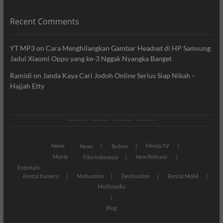
Recent Comments
YT MP3
on
Cara Menghilangkan Gambar Headset di HP Samsung
Jadul Xiaomi Oppo yang ke-3 Nggak Nyangka Banget
Ramidi
on
Janda Kaya Cari Jodoh Online Serius Siap Nikah –
Hajjah Etty
News
Movie
Entertain
Blog
News
Minda TV
News
Techno
Movie
New Release
Film Indonesia
Entertain
Rental Kamera
Motivation
Destination
Rental Mobil
Multimedia
Blog