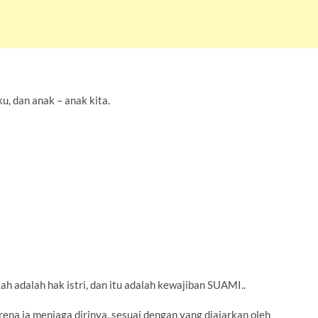
u, dan anak – anak kita.
 adalah hak istri, dan itu adalah kewajiban SUAMI..
a ia menjaga dirinya, sesuai dengan yang diajarkan oleh