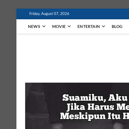
Skip
Friday, August 07, 2026
to
content
NEWS
MOVIE
ENTERTAIN
BLOG
MindaFilm
NOT JUST A MOVIE