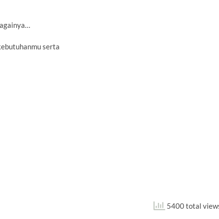
bagainya…
kebutuhanmu serta
5400 total view