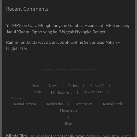
Recent Comments
YT MP3
on
Cara Menghilangkan Gambar Headset di HP Samsung
Jadul Xiaomi Oppo yang ke-3 Nggak Nyangka Banget
Ramidi
on
Janda Kaya Cari Jodoh Online Serius Siap Nikah –
Hajjah Etty
News
Movie
Entertain
Blog
News
Minda TV
News
Techno
Movie
New Release
Film Indonesia
Entertain
Rental Kamera
Motivation
Destination
Rental Mobil
Multimedia
Blog
MindaFilm
| Designed by:
Theme Freesia
|
WordPress
| © Copyright All right