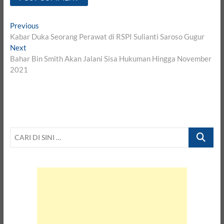
Post
Previous
Previous
post:
Kabar Duka Seorang Perawat di RSPI Sulianti Saroso Gugur
navigation
Next
Next
post:
Bahar Bin Smith Akan Jalani Sisa Hukuman Hingga November
2021
CARI
DI
SINI
…