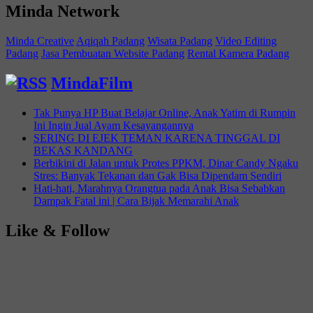
Minda Network
Minda Creative
Aqiqah Padang
Wisata Padang
Video Editing
Padang
Jasa Pembuatan Website Padang
Rental Kamera Padang
MindaFilm
Tak Punya HP Buat Belajar Online, Anak Yatim di Rumpin
Ini Ingin Jual Ayam Kesayangannya
SERING DI EJEK TEMAN KARENA TINGGAL DI
BEKAS KANDANG
Berbikini di Jalan untuk Protes PPKM, Dinar Candy Ngaku
Stres: Banyak Tekanan dan Gak Bisa Dipendam Sendiri
Hati-hati, Marahnya Orangtua pada Anak Bisa Sebabkan
Dampak Fatal ini | Cara Bijak Memarahi Anak
Like & Follow