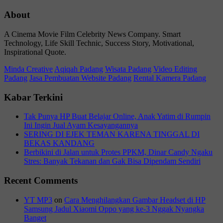
About
A Cinema Movie Film Celebrity News Company. Smart
Technology, Life Skill Technic, Success Story, Motivational,
Inspirational Quote.
Minda Creative
Aqiqah Padang
Wisata Padang
Video Editing
Padang
Jasa Pembuatan Website Padang
Rental Kamera Padang
Kabar Terkini
Tak Punya HP Buat Belajar Online, Anak Yatim di Rumpin
Ini Ingin Jual Ayam Kesayangannya
SERING DI EJEK TEMAN KARENA TINGGAL DI
BEKAS KANDANG
Berbikini di Jalan untuk Protes PPKM, Dinar Candy Ngaku
Stres: Banyak Tekanan dan Gak Bisa Dipendam Sendiri
Recent Comments
YT MP3
on
Cara Menghilangkan Gambar Headset di HP
Samsung Jadul Xiaomi Oppo yang ke-3 Nggak Nyangka
Banget