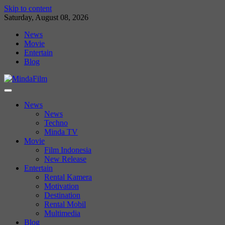
Skip to content
Saturday, August 08, 2026
News
Movie
Entertain
Blog
News
News
Techno
Minda TV
Movie
Film Indonesia
New Release
Entertain
Rental Kamera
Motivation
Destination
Rental Mobil
Multimedia
Blog