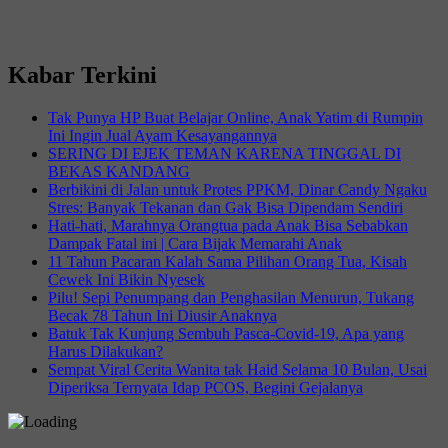
Kabar Terkini
Tak Punya HP Buat Belajar Online, Anak Yatim di Rumpin
Ini Ingin Jual Ayam Kesayangannya
SERING DI EJEK TEMAN KARENA TINGGAL DI
BEKAS KANDANG
Berbikini di Jalan untuk Protes PPKM, Dinar Candy Ngaku
Stres: Banyak Tekanan dan Gak Bisa Dipendam Sendiri
Hati-hati, Marahnya Orangtua pada Anak Bisa Sebabkan
Dampak Fatal ini | Cara Bijak Memarahi Anak
11 Tahun Pacaran Kalah Sama Pilihan Orang Tua, Kisah
Cewek Ini Bikin Nyesek
Pilu! Sepi Penumpang dan Penghasilan Menurun, Tukang
Becak 78 Tahun Ini Diusir Anaknya
Batuk Tak Kunjung Sembuh Pasca-Covid-19, Apa yang
Harus Dilakukan?
Sempat Viral Cerita Wanita tak Haid Selama 10 Bulan, Usai
Diperiksa Ternyata Idap PCOS, Begini Gejalanya