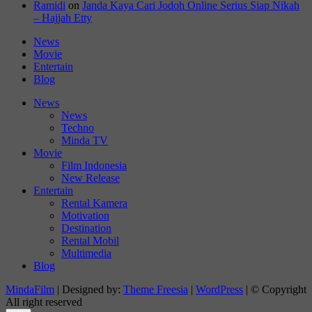
Ramidi
on
Janda Kaya Cari Jodoh Online Serius Siap Nikah
– Hajjah Etty
News
Movie
Entertain
Blog
News
News
Techno
Minda TV
Movie
Film Indonesia
New Release
Entertain
Rental Kamera
Motivation
Destination
Rental Mobil
Multimedia
Blog
MindaFilm
| Designed by:
Theme Freesia
|
WordPress
| © Copyright
All right reserved