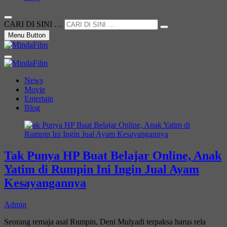
CARI DI SINI …
Menu Button
Not Just a Movie
MindaFilm
News
Movie
Entertain
Blog
Tak Punya HP Buat Belajar Online, Anak
Yatim di Rumpin Ini Ingin Jual Ayam
Kesayangannya
Admin
Seorang remaja asal Rumpin, Deni Mulyadi terpaksa harus rela