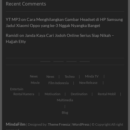
Recent Comments
YT MP3
on
Cara Menghilangkan Gambar Headset di HP Samsung
Jadul Xiaomi Oppo yang ke-3 Nggak Nyangka Banget
Ramidi
on
Janda Kaya Cari Jodoh Online Serius Siap Nikah –
Hajjah Etty
News
Movie
Entertain
Blog
News
Minda TV
News
Techno
Movie
New Release
Film Indonesia
Entertain
Rental Kamera
Motivation
Destination
Rental Mobil
Multimedia
Blog
MindaFilm
| Designed by:
Theme Freesia
|
WordPress
| © Copyright All right