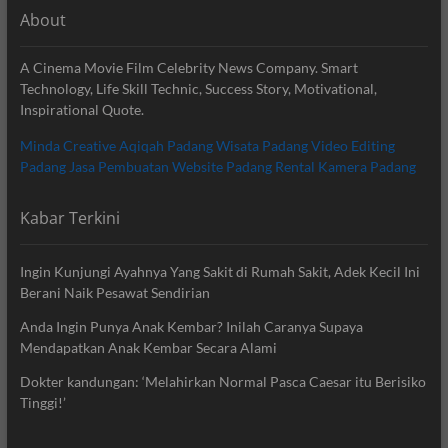
About
A Cinema Movie Film Celebrity News Company. Smart
Technology, Life Skill Technic, Success Story, Motivational,
Inspirational Quote.
Minda Creative
Aqiqah Padang
Wisata Padang
Video Editing
Padang
Jasa Pembuatan Website Padang
Rental Kamera Padang
Kabar Terkini
Ingin Kunjungi Ayahnya Yang Sakit di Rumah Sakit, Adek Kecil Ini
Berani Naik Pesawat Sendirian
Anda Ingin Punya Anak Kembar? Inilah Caranya Supaya
Mendapatkan Anak Kembar Secara Alami
Dokter kandungan: ‘Melahirkan Normal Pasca Caesar itu Berisiko
Tinggi!’