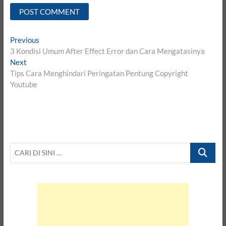
Post
Previous
Previous
post:
3 Kondisi Umum After Effect Error dan Cara Mengatasinya
navigation
Next
Next
post:
Tips Cara Menghindari Peringatan Pentung Copyright
Youtube
CARI
DI
SINI
…