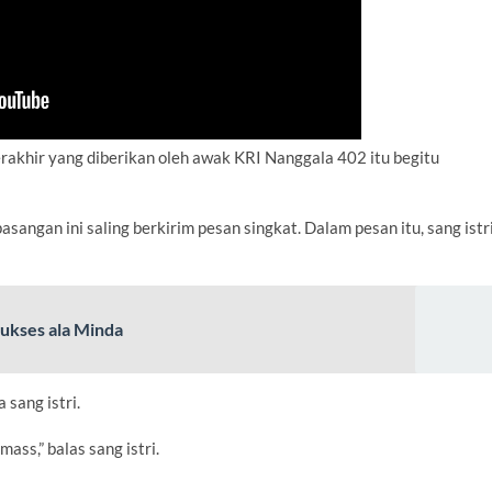
rakhir yang diberikan oleh awak KRI Nanggala 402 itu begitu
angan ini saling berkirim pesan singkat. Dalam pesan itu, sang istr
Sukses ala Minda
sang istri.
ass,” balas sang istri.