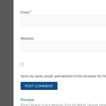
Email
*
Website
Save my name, email, and website in this browser for t
Post
Previous
Previous
post:
Risih Dengar Suara Ngajian, Pria Ini Nekat Tampar Im