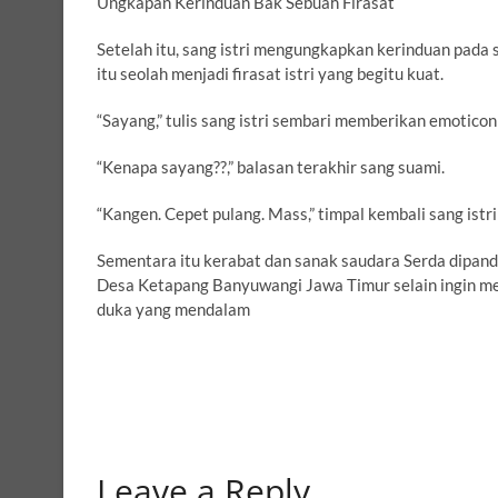
Ungkapan Kerinduan Bak Sebuah Firasat
Setelah itu, sang istri mengungkapkan kerinduan pad
itu seolah menjadi firasat istri yang begitu kuat.
“Sayang,” tulis sang istri sembari memberikan emotico
“Kenapa sayang??,” balasan terakhir sang suami.
“Kangen. Cepet pulang. Mass,” timpal kembali sang istr
Sementara itu kerabat dan sanak saudara Serda dipan
Desa Ketapang Banyuwangi Jawa Timur selain ingin m
duka yang mendalam
Leave a Reply