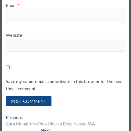
Email
*
Website
Save my name, email, and website in this browser for the next
time I comment.
Post
Previous
Previous
post:
Cara Mengirim Video Ukuran Besar Lewat WA
navigation
Next
Next