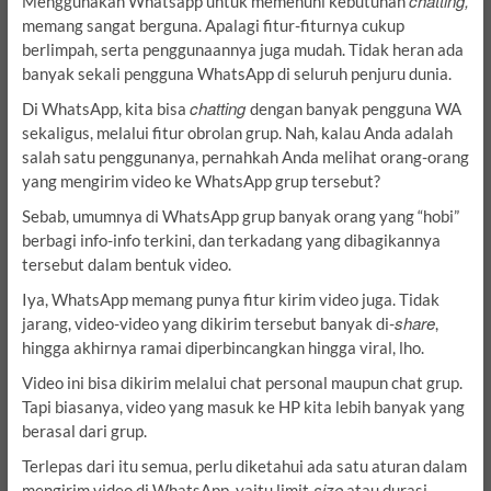
chatting,
Menggunakan Whatsapp untuk memenuhi kebutuhan
memang sangat berguna. Apalagi fitur-fiturnya cukup
berlimpah, serta penggunaannya juga mudah. Tidak heran ada
banyak sekali pengguna WhatsApp di seluruh penjuru dunia.
chatting
Di WhatsApp, kita bisa
dengan banyak pengguna WA
sekaligus, melalui fitur obrolan grup. Nah, kalau Anda adalah
salah satu penggunanya, pernahkah Anda melihat orang-orang
yang mengirim video ke WhatsApp grup tersebut?
Sebab, umumnya di WhatsApp grup banyak orang yang “hobi”
berbagi info-info terkini, dan terkadang yang dibagikannya
tersebut dalam bentuk video.
Iya, WhatsApp memang punya fitur kirim video juga. Tidak
share
jarang, video-video yang dikirim tersebut banyak di-
,
hingga akhirnya ramai diperbincangkan hingga viral, lho.
Video ini bisa dikirim melalui chat personal maupun chat grup.
Tapi biasanya, video yang masuk ke HP kita lebih banyak yang
berasal dari grup.
Terlepas dari itu semua, perlu diketahui ada satu aturan dalam
size
mengirim video di WhatsApp,
yaitu limit
atau durasi,