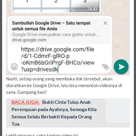
link
Nanti, setiap orang yang membuka
tersebut, akan
diarahkan ke Google Drive, lalu bisa menonton videonya di
sana. Gampang kan?
BACA JUGA:
Bukti Cinta Tulus Anak
Perempuan pada Ayahnya, Semoga Kita
Semua Selalu Berbakti Kepada Orang
Tua
Lebih jelasnya, coba tonton video ini: