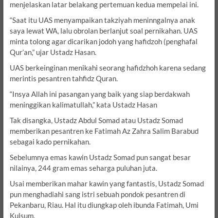
menjelaskan latar belakang pertemuan kedua mempelai ini.
“Saat itu UAS menyampaikan takziyah meninngalnya anak
saya lewat WA, lalu obrolan berlanjut soal pernikahan. UAS
minta tolong agar dicarikan jodoh yang hafidzoh (penghafal
Qur’an,” ujar Ustadz Hasan.
UAS berkeinginan menikahi seorang hafidzhoh karena sedang
merintis pesantren tahfidz Quran.
“Insya Allah ini pasangan yang baik yang siap berdakwah
meninggikan kalimatullah,” kata Ustadz Hasan
Tak disangka, Ustadz Abdul Somad atau Ustadz Somad
memberikan pesantren ke Fatimah Az Zahra Salim Barabud
sebagai kado pernikahan.
Sebelumnya emas kawin Ustadz Somad pun sangat besar
nilainya, 244 gram emas seharga puluhan juta.
Usai memberikan mahar kawin yang fantastis, Ustadz Somad
pun menghadiahi sang istri sebuah pondok pesantren di
Pekanbaru, Riau. Hal itu diungkap oleh ibunda Fatimah, Umi
Kulsum.