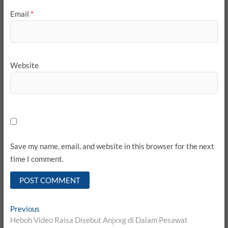
Email
*
Website
Save my name, email, and website in this browser for the next
time I comment.
Post
Previous
Previous
post:
Heboh Video Raisa Disebut Anjxxg di Dalam Pesawat
navigation