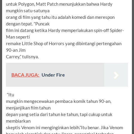
untuk Polygon, Matt Patch menunjukkan bahwa Hardy
mungkin satu-satunya
orang di film yang tahu itu adalah komedi dan merespon
dengan tepat.
“Puncak
film ini datang ketika Hardy memperlakukan spin-off Spider-
Man seperti
remake Little Shop of Horrors yang dibintangi pertengahan
90-an Jim
Carrey,” tulisnya.
BACA JUGA:
Under Fire
“Itu
mungkin mengecewakan pembaca komik tahun 90-an,
menjanjikan film tahun
depan yang setia dari tahun ke tahun, tapi cukup untuk
membiarkan
skeptis Venom ini menginginkan lebih.”
Itu benar.
Jika Venom
hanyalah slapstick dan satu-liners, penangkal terhadap