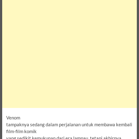
Venom
tampaknya sedang dalam perjalanan untuk membawa kembali
film-film komik
yang sedikit kemukunan dari era lampau, tetapi akhirnya