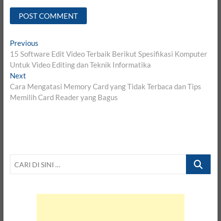
Post
Previous
Previous
post:
15 Software Edit Video Terbaik Berikut Spesifikasi Komputer
navigation
Untuk Video Editing dan Teknik Informatika
Next
Next
post:
Cara Mengatasi Memory Card yang Tidak Terbaca dan Tips
Memilih Card Reader yang Bagus
CARI
DI
SINI
…