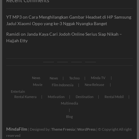
Recent Comments
YT MP3
on
Cara Menghilangkan Gambar Headset di HP Samsung
Jadul Xiaomi Oppo yang ke-3 Nggak Nyangka Banget
Ramidi
on
Janda Kaya Cari Jodoh Online Serius Siap Nikah –
Hajjah Etty
News
Movie
Entertain
Blog
News
Minda TV
News
Techno
Movie
New Release
Film Indonesia
Entertain
Rental Kamera
Motivation
Destination
Rental Mobil
Multimedia
Blog
MindaFilm
| Designed by:
Theme Freesia
|
WordPress
| © Copyright All right
reserved