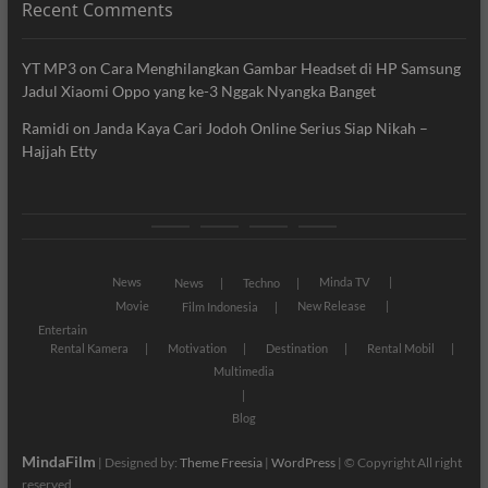
Recent Comments
YT MP3
on
Cara Menghilangkan Gambar Headset di HP Samsung
Jadul Xiaomi Oppo yang ke-3 Nggak Nyangka Banget
Ramidi
on
Janda Kaya Cari Jodoh Online Serius Siap Nikah –
Hajjah Etty
News
Movie
Entertain
Blog
News
Minda TV
News
Techno
Movie
New Release
Film Indonesia
Entertain
Rental Kamera
Motivation
Destination
Rental Mobil
Multimedia
Blog
MindaFilm
| Designed by:
Theme Freesia
|
WordPress
| © Copyright All right
reserved