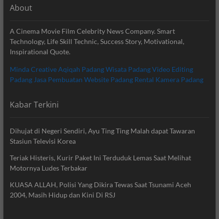
About
A Cinema Movie Film Celebrity News Company. Smart
Technology, Life Skill Technic, Success Story, Motivational,
Inspirational Quote.
Minda Creative
Aqiqah Padang
Wisata Padang
Video Editing
Padang
Jasa Pembuatan Website Padang
Rental Kamera Padang
Kabar Terkini
Dihujat di Negeri Sendiri, Ayu Ting Ting Malah dapat Tawaran
Stasiun Televisi Korea
Teriak Histeris, Kurir Paket Ini Terduduk Lemas Saat Melihat
Motornya Ludes Terbakar
KUASA ALLAH, Polisi Yang Dikira Tewas Saat Tsunami Aceh
2004, Masih Hidup dan Kini Di RSJ