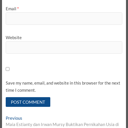
Email
*
Website
Save my name, email, and website in this browser for the next
time I comment.
Post
Previous
Previous
post:
Maia Estianty dan Irwan Mursy Buktikan Pernikahan Usia di