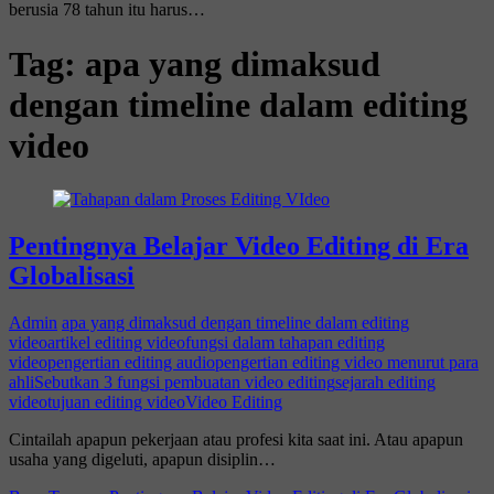
berusia 78 tahun itu harus…
Tag:
apa yang dimaksud
dengan timeline dalam editing
video
Pentingnya Belajar Video Editing di Era
Globalisasi
Admin
apa yang dimaksud dengan timeline dalam editing
video
artikel editing video
fungsi dalam tahapan editing
video
pengertian editing audio
pengertian editing video menurut para
ahli
Sebutkan 3 fungsi pembuatan video editing
sejarah editing
video
tujuan editing video
Video Editing
Cintailah apapun pekerjaan atau profesi kita saat ini. Atau apapun
usaha yang digeluti, apapun disiplin…