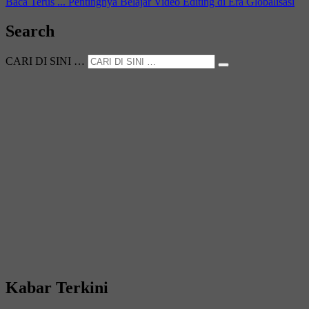
Baca Terus ...
Pentingnya Belajar Video Editing di Era Globalisasi
Search
CARI DI SINI …
Kabar Terkini