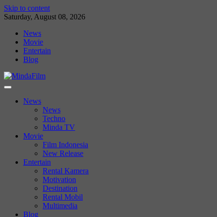
Skip to content
Saturday, August 08, 2026
News
Movie
Entertain
Blog
News
News
Techno
Minda TV
Movie
Film Indonesia
New Release
Entertain
Rental Kamera
Motivation
Destination
Rental Mobil
Multimedia
Blog