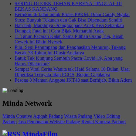
SERING DI EJEK TEMAN KARENA TINGGAL DI
BEKAS KANDANG
Berbikini di Jalan untuk Protes PPKM, Dinar Candy Ngaku
Stres: Banyak Tekanan dan Gak Bisa Dipendam Sendiri
Hati-hati, Marahnya Orangtua pada Anak Bisa Sebabkan
Dampak Fatal ini | Cara Bijak Memarahi Anak
11 Tahun Pacaran Kalah Sama Pilihan Orang Tua, Kisah
Cewek Ini Bikin Nyesek
Pilu! Sepi Penumpang dan Penghasilan Menurun, Tukang
Becak 78 Tahun Ini Diusir Anaknya
Batuk Tak Kunjung Sembuh Pasca-Covid-19, Apa yang
Harus Dilakukan?
Sempat Viral Cerita Wanita tak Haid Selama 10 Bulan, Usai
Diperiksa Ternyata Idap PCOS, Begini Gejalanya
Pesona 8 Mantan Anggota JKT48 saat Berhijab, Bikin Adem
Minda Network
Minda Creative
Aqiqah Padang
Wisata Padang
Video Editing
Padang
Jasa Pembuatan Website Padang
Rental Kamera Padang
MindaFilm