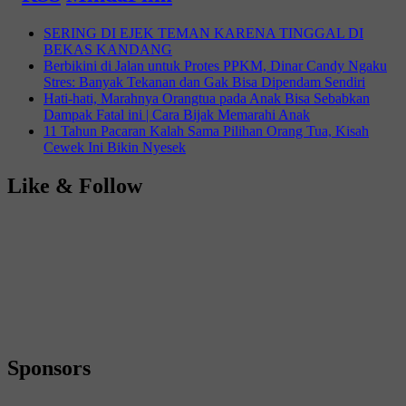
SERING DI EJEK TEMAN KARENA TINGGAL DI
BEKAS KANDANG
Berbikini di Jalan untuk Protes PPKM, Dinar Candy Ngaku
Stres: Banyak Tekanan dan Gak Bisa Dipendam Sendiri
Hati-hati, Marahnya Orangtua pada Anak Bisa Sebabkan
Dampak Fatal ini | Cara Bijak Memarahi Anak
11 Tahun Pacaran Kalah Sama Pilihan Orang Tua, Kisah
Cewek Ini Bikin Nyesek
Like & Follow
Sponsors