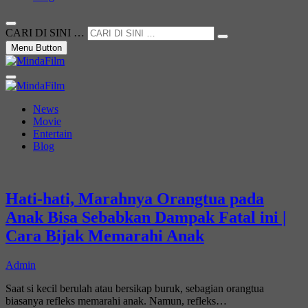
CARI DI SINI …
Menu Button
Not Just a Movie
MindaFilm
News
Movie
Entertain
Blog
Hati-hati, Marahnya Orangtua pada
Anak Bisa Sebabkan Dampak Fatal ini |
Cara Bijak Memarahi Anak
Admin
Saat si kecil berulah atau bersikap buruk, sebagian orangtua
biasanya refleks memarahi anak. Namun, refleks…