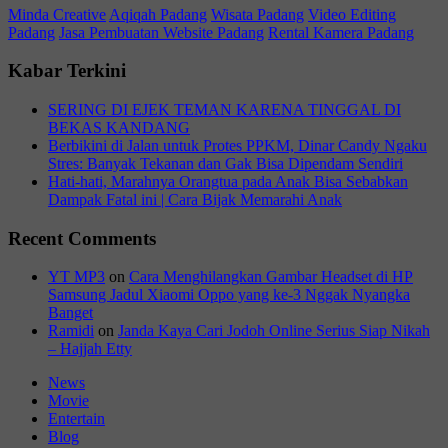
Minda Creative
Aqiqah Padang
Wisata Padang
Video Editing
Padang
Jasa Pembuatan Website Padang
Rental Kamera Padang
Kabar Terkini
SERING DI EJEK TEMAN KARENA TINGGAL DI
BEKAS KANDANG
Berbikini di Jalan untuk Protes PPKM, Dinar Candy Ngaku
Stres: Banyak Tekanan dan Gak Bisa Dipendam Sendiri
Hati-hati, Marahnya Orangtua pada Anak Bisa Sebabkan
Dampak Fatal ini | Cara Bijak Memarahi Anak
Recent Comments
YT MP3
on
Cara Menghilangkan Gambar Headset di HP
Samsung Jadul Xiaomi Oppo yang ke-3 Nggak Nyangka
Banget
Ramidi
on
Janda Kaya Cari Jodoh Online Serius Siap Nikah
– Hajjah Etty
News
Movie
Entertain
Blog