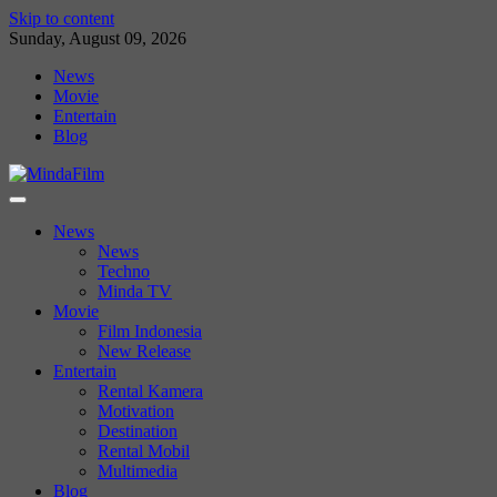
Skip to content
Sunday, August 09, 2026
News
Movie
Entertain
Blog
News
News
Techno
Minda TV
Movie
Film Indonesia
New Release
Entertain
Rental Kamera
Motivation
Destination
Rental Mobil
Multimedia
Blog