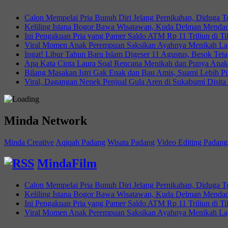
Calon Mempelai Pria Bunuh Diri Jelang Pernikahan, Diduga T
Keliling Istana Bogor Bawa Wisatawan, Kuda Delman Menda
Ini Pengakuan Pria yang Pamer Saldo ATM Rp 11 Triliun di T
Viral Momen Anak Perempuan Saksikan Ayahnya Menikah La
Ingat! Libur Tahun Baru Islam Digeser 11 Agustus, Besok Tet
Apa Kata Cinta Laura Soal Rencana Menikah dan Punya Anak
Bilang Masakan Istri Gak Enak dan Bau Amis, Suami Lebih P
Viral, Dagangan Nenek Penjual Gula Aren di Sukabumi Disita
Minda Network
Minda Creative
Aqiqah Padang
Wisata Padang
Video Editing Padang
MindaFilm
Calon Mempelai Pria Bunuh Diri Jelang Pernikahan, Diduga T
Keliling Istana Bogor Bawa Wisatawan, Kuda Delman Menda
Ini Pengakuan Pria yang Pamer Saldo ATM Rp 11 Triliun di T
Viral Momen Anak Perempuan Saksikan Ayahnya Menikah La