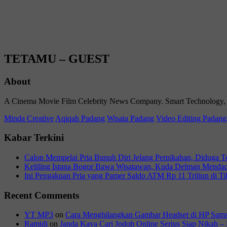
TETAMU – GUEST
About
A Cinema Movie Film Celebrity News Company. Smart Technology, Life
Minda Creative
Aqiqah Padang
Wisata Padang
Video Editing Padang
Kabar Terkini
Calon Mempelai Pria Bunuh Diri Jelang Pernikahan, Diduga T
Keliling Istana Bogor Bawa Wisatawan, Kuda Delman Menda
Ini Pengakuan Pria yang Pamer Saldo ATM Rp 11 Triliun di T
Recent Comments
YT MP3
on
Cara Menghilangkan Gambar Headset di HP Sam
Ramidi
on
Janda Kaya Cari Jodoh Online Serius Siap Nikah – 