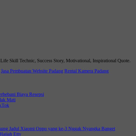
 Skill Technic, Success Story, Motivational, Inspirational Quote.
Jasa Pembuatan Website Padang
Rental Kamera Padang
erbebani Biaya Resepsi
dak Mati
ikTok
sung Jadul Xiaomi Oppo yang ke-3 Nggak Nyangka Banget
Hajjah Etty