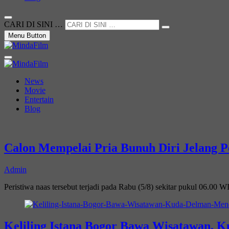
CARI DI SINI …
Menu Button
Not Just a Movie
MindaFilm
News
Movie
Entertain
Blog
Calon Mempelai Pria Bunuh Diri Jelang P
Admin
Peristiwa naas tersebut terjadi pada Rabu (5/8) sekitar pukul 06.00 
Keliling Istana Bogor Bawa Wisatawan,