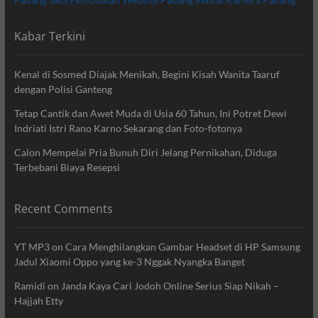
Kabar Terkini
Kenal di Sosmed Diajak Menikah, Begini Kisah Wanita Taaruf
dengan Polisi Ganteng
Tetap Cantik dan Awet Muda di Usia 60 Tahun, Ini Potret Dewi
Indriati Istri Rano Karno Sekarang dan Foto-fotonya
Calon Mempelai Pria Bunuh Diri Jelang Pernikahan, Diduga
Terbebani Biaya Resepsi
Recent Comments
YT MP3
on
Cara Menghilangkan Gambar Headset di HP Samsung
Jadul Xiaomi Oppo yang ke-3 Nggak Nyangka Banget
Ramidi
on
Janda Kaya Cari Jodoh Online Serius Siap Nikah –
Hajjah Etty