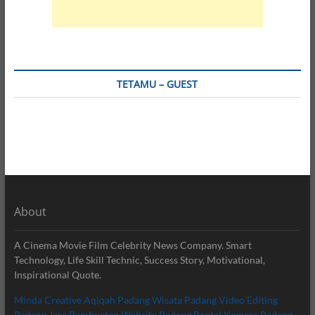
TETAMU – GUEST
About
A Cinema Movie Film Celebrity News Company. Smart
Technology, Life Skill Technic, Success Story, Motivational,
Inspirational Quote.
Minda Creative
Aqiqah Padang
Wisata Padang
Video Editing
Padang
Jasa Pembuatan Website Padang
Rental Kamera Padang