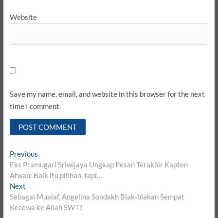
Website
Save my name, email, and website in this browser for the next
time I comment.
Post
Previous
Previous
post:
Eks Pramugari Sriwijaya Ungkap Pesan Terakhir Kapten
navigation
Afwan: Baik itu pilihan, tapi…
Next
Next
post:
Sebagai Mualaf, Angelina Sondakh Blak-blakan Sempat
Kecewa ke Allah SWT?