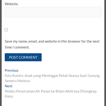
Website
Save my name, email, and website in this browser for the next
time I comment.
Post
Previous
Previous
post:
Foto Rumini, Anak yang Meninggal Peluk Ibunya Saat Gunung
navigation
Semeru Meletus
Next
Next
post:
Pelaku Penyiraman Air Panas ke Bidan Akhirnya Ditangkap
Polisi