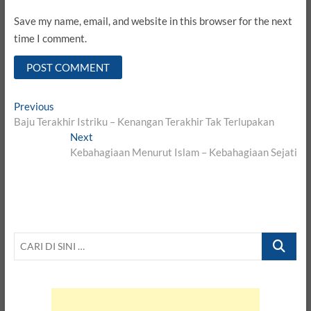
Save my name, email, and website in this browser for the next
time I comment.
Post
Previous
Previous
post:
Baju Terakhir Istriku – Kenangan Terakhir Tak Terlupakan
navigation
Next
Next
post:
Kebahagiaan Menurut Islam – Kebahagiaan Sejati
CARI
DI
SINI
…