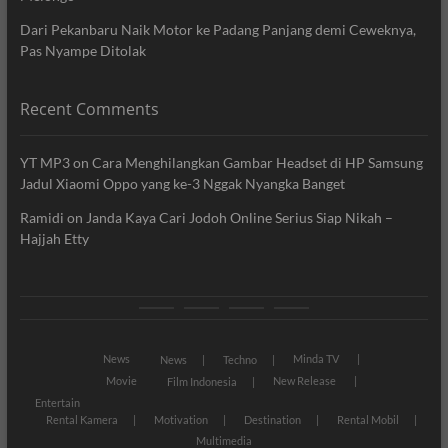
Dari Pekanbaru Naik Motor ke Padang Panjang demi Ceweknya,
Pas Nyampe Ditolak
Recent Comments
YT MP3
on
Cara Menghilangkan Gambar Headset di HP Samsung
Jadul Xiaomi Oppo yang ke-3 Nggak Nyangka Banget
Ramidi
on
Janda Kaya Cari Jodoh Online Serius Siap Nikah –
Hajjah Etty
News
Movie
Entertain
Blog
News
Minda TV
News
Techno
Movie
New Release
Film Indonesia
Entertain
Rental Kamera
Motivation
Destination
Rental Mobil
Multimedia