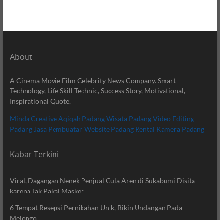
About
A Cinema Movie Film Celebrity News Company. Smart
Technology, Life Skill Technic, Success Story, Motivational,
Inspirational Quote.
Minda Creative
Aqiqah Padang
Wisata Padang
Video Editing
Padang
Jasa Pembuatan Website Padang
Rental Kamera Padang
Kabar Terkini
Viral, Dagangan Nenek Penjual Gula Aren di Sukabumi Disita
karena Tak Pakai Masker
6 Tempat Resepsi Pernikahan Unik, Bikin Undangan Pada
Melongo