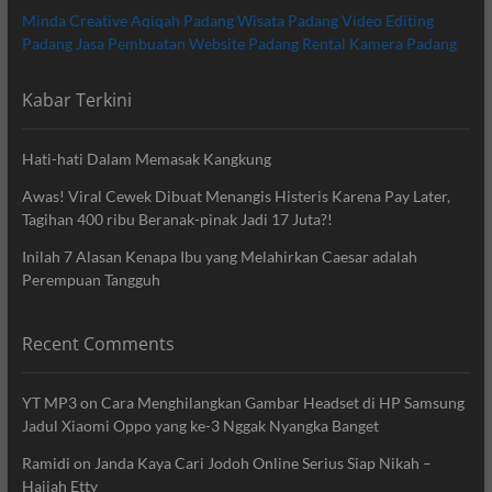
Minda Creative
Aqiqah Padang
Wisata Padang
Video Editing
Padang
Jasa Pembuatan Website Padang
Rental Kamera Padang
Kabar Terkini
Hati-hati Dalam Memasak Kangkung
Awas! Viral Cewek Dibuat Menangis Histeris Karena Pay Later,
Tagihan 400 ribu Beranak-pinak Jadi 17 Juta?!
Inilah 7 Alasan Kenapa Ibu yang Melahirkan Caesar adalah
Perempuan Tangguh
Recent Comments
YT MP3
on
Cara Menghilangkan Gambar Headset di HP Samsung
Jadul Xiaomi Oppo yang ke-3 Nggak Nyangka Banget
Ramidi
on
Janda Kaya Cari Jodoh Online Serius Siap Nikah –
Hajjah Etty