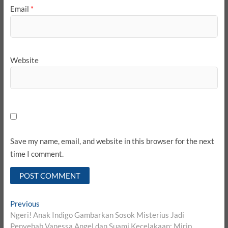
Email
*
Website
Save my name, email, and website in this browser for the next
time I comment.
Post
Previous
Previous
post:
Ngeri! Anak Indigo Gambarkan Sosok Misterius Jadi
navigation
Penyebab Vanessa Angel dan Suami Kecelakaan: Mirip