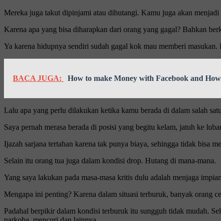
Mereka juga takut dipinjami atau dihutangi. Kamu juga akan menjadi o
Karena apa yang bisa diharapkan dari orang yang gagal? Bahkan ber
Ya karena hidupnya sendiri sudah gagal kok mau memberi masukan. Du
BACA JUGA:
How to make Money with Facebook and How T
Lalu apa yang perlu dilakukan ketika kamu berada di dalam salah sat
Saya pernah merasa berada di posisi yang begitu kelam, jatuh ke lub
Ijazah sarjana tertahan karena tak punya biaya, sehingga tidak bisa m
Selain itu orang tua juga dalam kondisi drop. Hutang di mana-mana.
Yang saya lakukan pada masa-masa kritis dulu adalah menjaga impia
Mengapa ini penting? Karena dalam situasi terburuk, banyak orang ce
Padahal berpikir dalam kondisi terburuk itu sungguh tidak mudah. Seh
narkoba, mencuri dan lainnya.