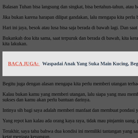
Balasan Tuhan bisa langsung dan singkat, bisa bertahun-tahun, atau 
Jika bukan karena harapan dilipat gandakan, lalu mengapa kita perlu 
Hari ini jaya, besok atau lusa bisa saja berada di bawah lagi. Dan 
Bukankah doa kita sama, saat terpuruk dan berada di bawah, kita kera
kita lakukan.
BACA JUGA:
Waspadai Anak Yang Suka Main Kucing, Beg
Begitu juga dengan alasan mengapa kita perlu memberi utangan terh
Kalau bukan kamu yang memberi utangan, lalu siapa yang mau memban
sukses dan kamu akan perlu bantuan darinya.
Intinya sih bagi saya adalah memberi manfaat dan membuat pondasi y
Yang repot kan kalau ada orang kaya raya, tidak mau pinjamin uang, 
Terakhir, saya tahu bahwa dua kondisi ini memiliki tantangan yang sa
ketat menjaga keuangan.