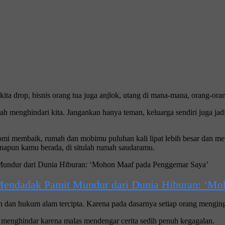
ta drop, bisnis orang tua juga anjlok, utang di mana-mana, orang-oran
rah menghindari kita. Jangankan hanya teman, keluarga sendiri juga ja
mi membaik, rumah dan mobimu puluhan kali lipat lebih besar dan me
apun kamu berada, di situlah rumah saudaramu.
Mendadak Pamit Mundur dari Dunia Hiburan: ‘Mo
pan dan hukum alam tercipta. Karena pada dasarnya setiap orang meng
ta menghindar karena malas mendengar cerita sedih penuh kegagalan.