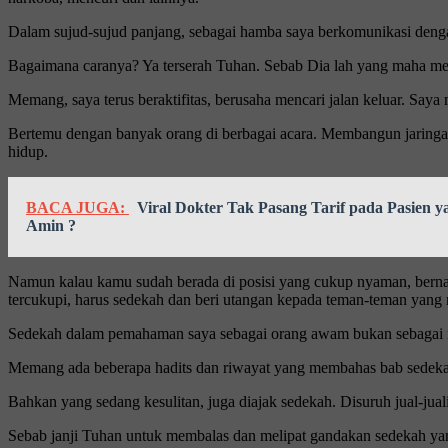
Dalam sujud-sujud panjang, sebagai hamba saya berkomunikasi deng
Bagaimana caranya? Ya terserah Tuhan. Sebab Dia lah yang maha men
Memang, saya terus beraktifitas, berusaha mencari jalan keluar. Say
Bertemu dengan banyak orang di berbagai acara. Membangun jaringan,
hidup.
BACA JUGA:
Viral Dokter Tak Pasang Tarif pada Pasien
Amin ?
Namun kalau kamu sudah berada di posisi yang cukup nyaman, bernas
tercukupi, harus sedekah dan beri utangan kepada teman-teman yan
Sedekah dalam pemahaman saya sebagai orang awam bukan sebagai meto
Memang ada beberapa hadits dan riwayat yang membahas bab sedekah 
Bahkan yang sedang kesulitan, juga diajak sedekah. Disuruh jual-jual
Sebab janji Tuhan untuk membalas dan melipat gandakan sedekah yang 