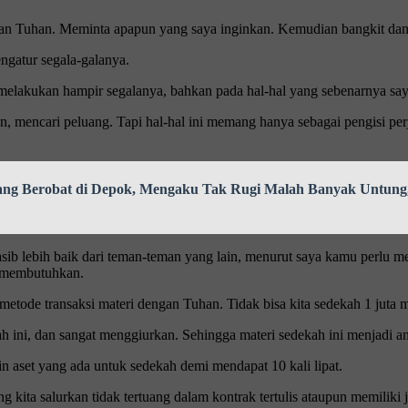
an Tuhan. Meminta apapun yang saya inginkan. Kemudian bangkit dan 
gatur segala-galanya.
a melakukan hampir segalanya, bahkan pada hal-hal yang sebenarnya say
 mencari peluang. Tapi hal-hal ini memang hanya sebagai pengisi per
 yang Berobat di Depok, Mengaku Tak Rugi Malah Banyak Untung
ib lebih baik dari teman-teman yang lain, menurut saya kamu perlu 
g membutuhkan.
de transaksi materi dengan Tuhan. Tidak bisa kita sedekah 1 juta mis
ini, dan sangat menggiurkan. Sehingga materi sedekah ini menjadi an
in aset yang ada untuk sedekah demi mendapat 10 kali lipat.
kita salurkan tidak tertuang dalam kontrak tertulis ataupun memiliki j