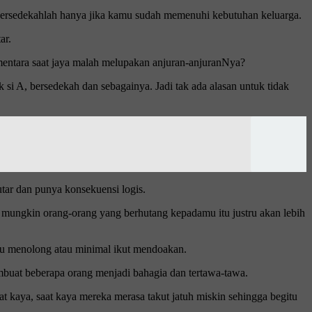
h, bersedekahlah hanya jika kamu sudah memenuhi kebutuhan keluarga.
ar.
sementara saat jaya malah melupakan anjuran-anjuranNya?
 si A, bersedekah dan sebagainya. Jadi tak ada alasan untuk tidak
tar dan punya konsekuensi logis.
mungkin orang-orang yang berhutang kepadamu itu justru akan lebih
mau menolong atau minimal ikut mendoakan.
embuat beberapa orang menjadi bahagia dan tertawa-tawa.
at kaya, saat kaya mereka merasa takut jatuh miskin sehingga begitu