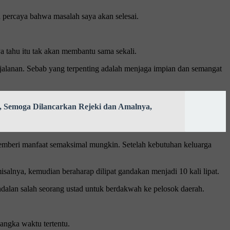
percaya bahwa masalah saya akan selesai.
a tahu itu tak akan membantu sama sekali.
jalanan. Sebab yang terpenting adalah menjaga impian dan semangat
, Semoga Dilancarkan Rejeki dan Amalnya,
memberi manfaat semaksimal mungkin. Setelah kebutuhan keluarga
alnya, kemudian beraharap dilipat gandakan menjadi 10 kali lipat.
dalan salah seorang ustad untuk berdakwah ke pelosok daerah.
angka waktu tertentu.