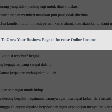
rang yang tidak penting lagi untuk diajak diskusi.
komentar dan memberi masukan pun pasti tidak diterima.
a kondisi hidup ini pasti pernah kamu alami, atau akan kamu alami n
o Grow Your Business Page to Increase Online Income
u kondisi tersebut? begini…
ang kegagalan yang sangat dalam.
elamar kerja atau melanjutkan kuliah.
n dan semangat untuk hidup.
nderung berpikir bagaimana caranya agar bisa cepat keluar dari masal
ingga kalaupun dipaksa berpikir dan ingin cepat-cepat menyelesaikan ma