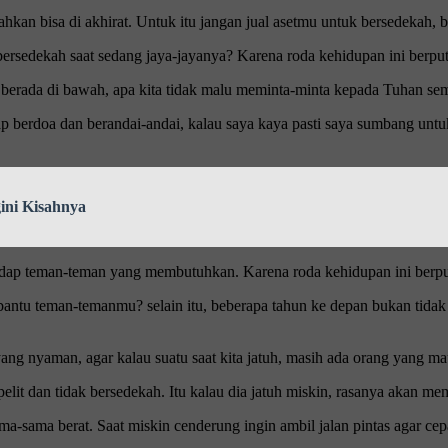
bahkan bisa di akhirat. Untuk itu jangan jual asetmu untuk bersedeka
bersedekah saat sedang jaya-jayanya? Karena roda kehidupan ini berput
saat berada di bawah, apa kita tidak malu meminta-minta kepada Tuhan 
p berdoa dan berandai-andai, kalau saya kaya pasti saya sumbang untuk
ini Kisahnya
adap teman-teman yang membutuhkan. Karena roda kehidupan ini berpu
tu teman-temanmu? selain itu, beberapa tahun ke depan bukan tidak 
ang nyaman, agar kalau suatu saat kita jatuh, masih ada orang yang 
pelit dan tidak bersedekah. Itu kalau dia jatuh miskin, rasanya akan m
ma-sama berat. Saat miskin cenderung ingin ambil jalan pintas agar cep