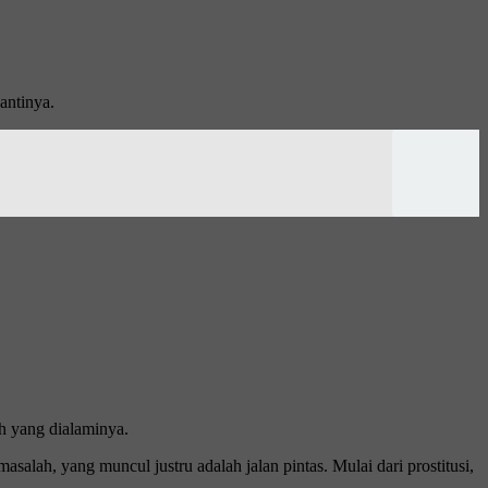
antinya.
ah yang dialaminya.
salah, yang muncul justru adalah jalan pintas. Mulai dari prostitusi,