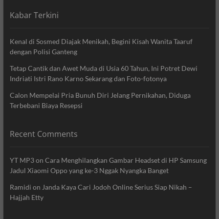
Kabar Terkini
Kenal di Sosmed Diajak Menikah, Begini Kisah Wanita Taaruf
dengan Polisi Ganteng
Tetap Cantik dan Awet Muda di Usia 60 Tahun, Ini Potret Dewi
Indriati Istri Rano Karno Sekarang dan Foto-fotonya
Calon Mempelai Pria Bunuh Diri Jelang Pernikahan, Diduga
Terbebani Biaya Resepsi
Recent Comments
YT MP3
on
Cara Menghilangkan Gambar Headset di HP Samsung
Jadul Xiaomi Oppo yang ke-3 Nggak Nyangka Banget
Ramidi
on
Janda Kaya Cari Jodoh Online Serius Siap Nikah –
Hajjah Etty