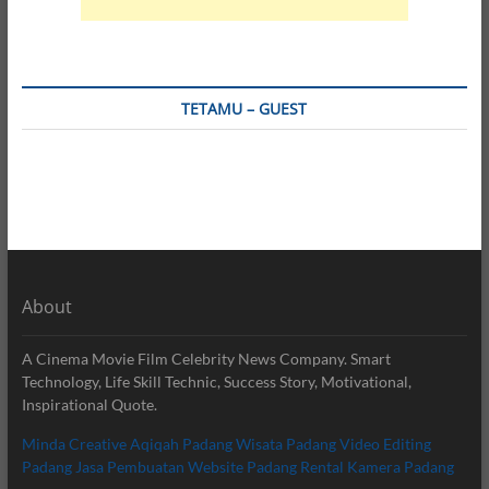
TETAMU – GUEST
About
A Cinema Movie Film Celebrity News Company. Smart
Technology, Life Skill Technic, Success Story, Motivational,
Inspirational Quote.
Minda Creative
Aqiqah Padang
Wisata Padang
Video Editing
Padang
Jasa Pembuatan Website Padang
Rental Kamera Padang