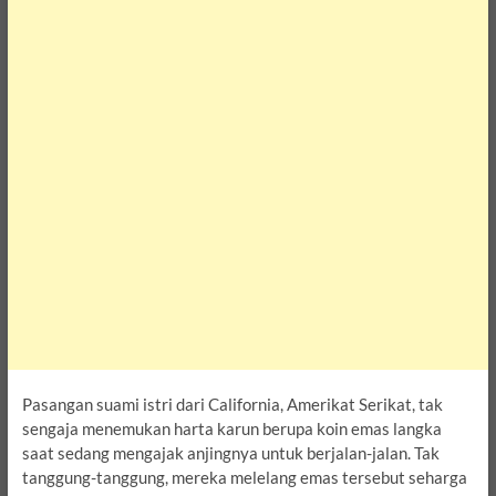
Pasangan suami istri dari California, Amerikat Serikat, tak
sengaja menemukan harta karun berupa koin emas langka
saat sedang mengajak anjingnya untuk berjalan-jalan. Tak
tanggung-tanggung, mereka melelang emas tersebut seharga