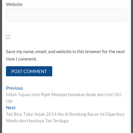
Website
Save my name, email, and website in this browser for the next
time I comment.
Post
Previous
Previous
post:
Inilah Tujuan Umi Pipik Mempertemukan Anak dari Istri Siri
navigation
Uje
Next
Next
post:
Tak Bisa Tidur Sejak 2014 Ibu di Bandung Barat Ini Diperiksa
Medis dan Hasilnya Tak Terduga