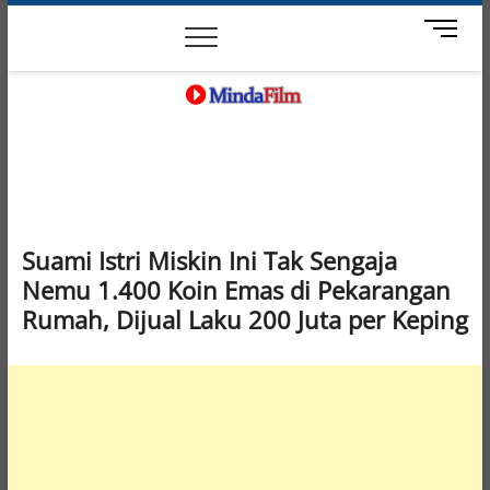
Skip
News
Movie
Entertain
Blog
M
to
e
content
n
u
B
MindaFilm
NOT JUST A MOVIE
u
t
t
o
n
Suami Istri Miskin Ini Tak Sengaja
Nemu 1.400 Koin Emas di Pekarangan
Rumah, Dijual Laku 200 Juta per Keping