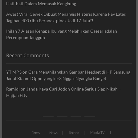
Hati-hati Dalam Memasak Kangkung
Awas! Viral Cewek Dibuat Menangis Histeris Karena Pay Later,
Tagihan 400 ribu Beranak-pinak Jadi 17 Juta?!
Inilah 7 Alasan Kenapa Ibu yang Melahirkan Caesar adalah
Perempuan Tangguh
Recent Comments
YT MP3
on
Cara Menghilangkan Gambar Headset di HP Samsung
Jadul Xiaomi Oppo yang ke-3 Nggak Nyangka Banget
Ramidi
on
Janda Kaya Cari Jodoh Online Serius Siap Nikah –
Hajjah Etty
News
Movie
Entertain
Blog
News
Minda TV
News
Techno