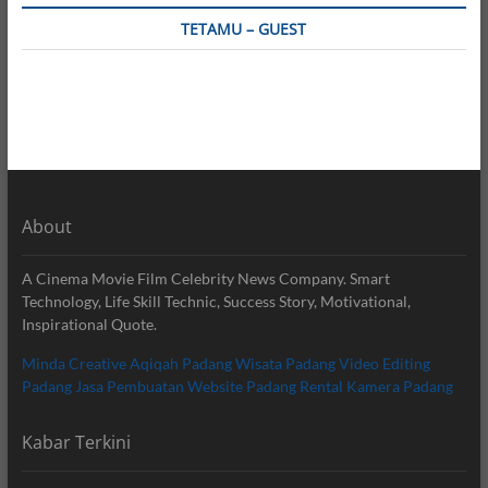
TETAMU – GUEST
About
A Cinema Movie Film Celebrity News Company. Smart
Technology, Life Skill Technic, Success Story, Motivational,
Inspirational Quote.
Minda Creative
Aqiqah Padang
Wisata Padang
Video Editing
Padang
Jasa Pembuatan Website Padang
Rental Kamera Padang
Kabar Terkini