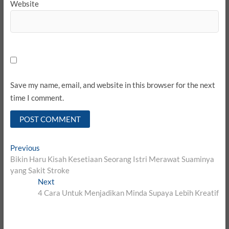
Website
Save my name, email, and website in this browser for the next
time I comment.
Post
Previous
Previous
post:
Bikin Haru Kisah Kesetiaan Seorang Istri Merawat Suaminya
navigation
yang Sakit Stroke
Next
Next
post:
4 Cara Untuk Menjadikan Minda Supaya Lebih Kreatif