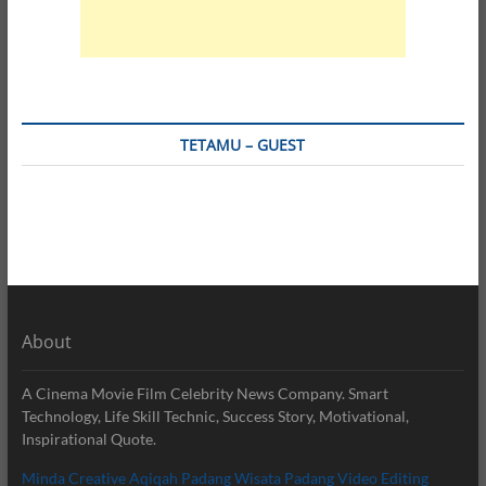
TETAMU – GUEST
About
A Cinema Movie Film Celebrity News Company. Smart
Technology, Life Skill Technic, Success Story, Motivational,
Inspirational Quote.
Minda Creative
Aqiqah Padang
Wisata Padang
Video Editing