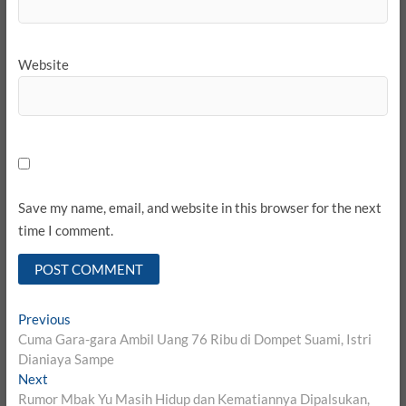
Website
Save my name, email, and website in this browser for the next
time I comment.
Post
Previous
Previous
post:
Cuma Gara-gara Ambil Uang 76 Ribu di Dompet Suami, Istri
navigation
Dianiaya Sampe
Next
Next
post:
Rumor Mbak Yu Masih Hidup dan Kematiannya Dipalsukan,