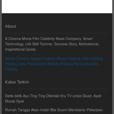
About
A Cinema Movie Film Celebrity News Company. Smart
Technology, Life Skill Technic, Success Story, Motivational,
Inspirational Quote.
Minda Creative
Aqiqah Padang
Wisata Padang
Video Editing
Padang
Jasa Pembuatan Website Padang
Rental Kamera
Padang
Kabar Terkini
Detik-detik Ayu Ting Ting Diteriaki Kru TV untuk Diusir, Ayah
Rozak Syok
Rumah Tangga Akan Indah Bila Suami Membantu Pekerjaan