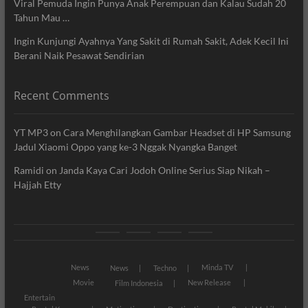
Viral Pemuda Ingin Punya Anak Perempuan dan Kalau Sudah 20
Tahun Mau …
Ingin Kunjungi Ayahnya Yang Sakit di Rumah Sakit, Adek Kecil Ini
Berani Naik Pesawat Sendirian
Recent Comments
YT MP3
on
Cara Menghilangkan Gambar Headset di HP Samsung
Jadul Xiaomi Oppo yang ke-3 Nggak Nyangka Banget
Ramidi
on
Janda Kaya Cari Jodoh Online Serius Siap Nikah –
Hajjah Etty
News
Movie
Entertain
Blog
News
Minda TV
News
Techno
Movie
New Release
Film Indonesia
Entertain