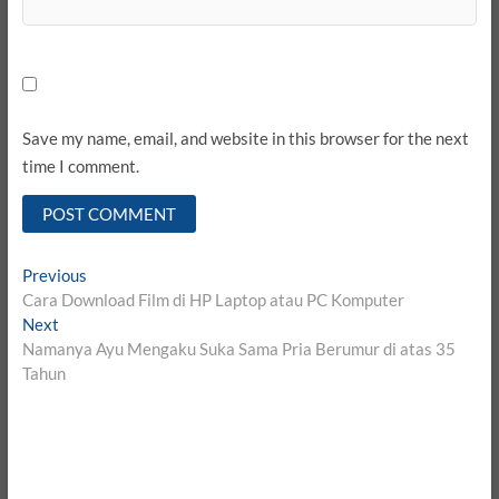
Save my name, email, and website in this browser for the next
time I comment.
Post
Previous
Previous
post:
Cara Download Film di HP Laptop atau PC Komputer
navigation
Next
Next
post:
Namanya Ayu Mengaku Suka Sama Pria Berumur di atas 35
Tahun