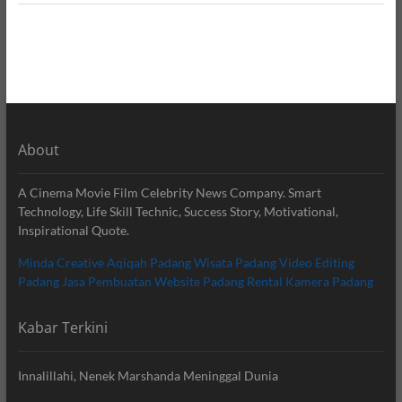
About
A Cinema Movie Film Celebrity News Company. Smart
Technology, Life Skill Technic, Success Story, Motivational,
Inspirational Quote.
Minda Creative
Aqiqah Padang
Wisata Padang
Video Editing
Padang
Jasa Pembuatan Website Padang
Rental Kamera Padang
Kabar Terkini
Innalillahi, Nenek Marshanda Meninggal Dunia