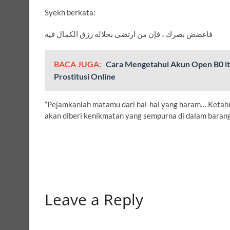
Syekh berkata:
فاغضض ﺑﺼﺮﻙ ، فإن من ارتضى بحلاله رزق الكمال فيه
BACA JUGA:
Cara Mengetahui Akun Open B0 itu
Prostitusi Online
“Pejamkanlah matamu dari hal-hal yang haram… Ketahui
akan diberi kenikmatan yang sempurna di dalam barang 
Leave a Reply