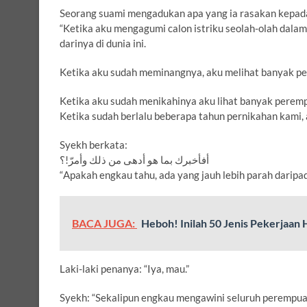
Seorang suami mengadukan apa yang ia rasakan kepada
“Ketika aku mengagumi calon istriku seolah-olah dala
darinya di dunia ini.
Ketika aku sudah meminangnya, aku melihat banyak pe
Ketika aku sudah menikahinya aku lihat banyak perempua
Ketika sudah berlalu beberapa tahun pernikahan kami, a
Syekh berkata:
ﺃﻓﺄﺧﺒﺮﻙ ﺑﻤﺎ ﻫﻮ ﺃﺩﻫﻰ ﻣﻦ ﺫﻟﻚ ﻭﺃﻣﺮّ!؟
“Apakah engkau tahu, ada yang jauh lebih parah daripad
BACA JUGA:
Heboh! Inilah 50 Jenis Pekerjaa
Laki-laki penanya: “Iya, mau.”
Syekh: “Sekalipun engkau mengawini seluruh perempuan y