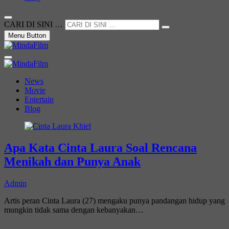
CARI DI SINI …
Menu Button
Not Just a Movie
MindaFilm
News
Movie
Entertain
Blog
Apa Kata Cinta Laura Soal Rencana
Menikah dan Punya Anak
Admin
Artis peran Cinta Laura (27) mengaku punya pandangan hidup yang
mungkin tidak sama dengan kebanyakan…