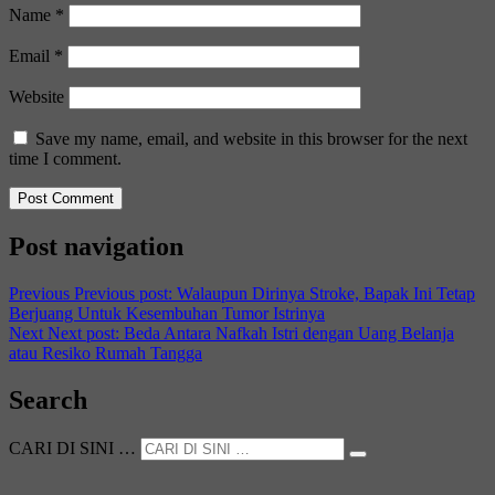
Name
*
Email
*
Website
Save my name, email, and website in this browser for the next
time I comment.
Post navigation
Previous
Previous post:
Walaupun Dirinya Stroke, Bapak Ini Tetap
Berjuang Untuk Kesembuhan Tumor Istrinya
Next
Next post:
Beda Antara Nafkah Istri dengan Uang Belanja
atau Resiko Rumah Tangga
Search
CARI DI SINI …