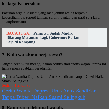
6. Jaga Kebersihan
Pastikan segala sesuatu yang menyentuh wajah terjamin
kebersihannya, seperti tangan, sarung bantal, dan pasti saja layar
smartphone-mu
BACA JUGA:
Perantau Sudah Mudik
Dilarang Merantau Lagi, Gubernur: Bertani
Saja di Kampung!
7. Kulit wajahmu berjerawat?
Jangan sekali-kali menggunakan scrubs atau spons wajah karena ini
hanya menyebabkan peradangan.
Sedang Trending :
Cerita Wanita Depresi Urus Anak Sendirian
Tanpa Diberi Nafkah Suami Selingkuh
8. Rajin-rajin deh pijat wajah.