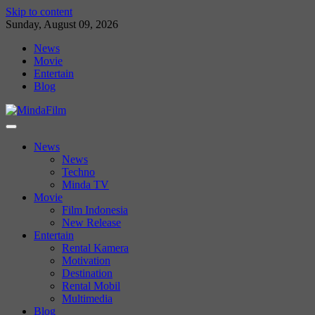
Skip to content
Sunday, August 09, 2026
News
Movie
Entertain
Blog
News
News
Techno
Minda TV
Movie
Film Indonesia
New Release
Entertain
Rental Kamera
Motivation
Destination
Rental Mobil
Multimedia
Blog