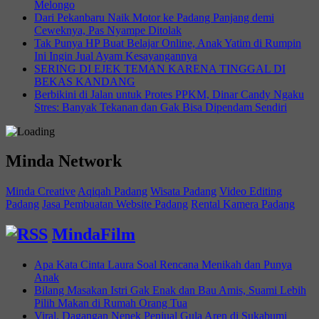
Melongo
Dari Pekanbaru Naik Motor ke Padang Panjang demi
Ceweknya, Pas Nyampe Ditolak
Tak Punya HP Buat Belajar Online, Anak Yatim di Rumpin
Ini Ingin Jual Ayam Kesayangannya
SERING DI EJEK TEMAN KARENA TINGGAL DI
BEKAS KANDANG
Berbikini di Jalan untuk Protes PPKM, Dinar Candy Ngaku
Stres: Banyak Tekanan dan Gak Bisa Dipendam Sendiri
Minda Network
Minda Creative
Aqiqah Padang
Wisata Padang
Video Editing
Padang
Jasa Pembuatan Website Padang
Rental Kamera Padang
MindaFilm
Apa Kata Cinta Laura Soal Rencana Menikah dan Punya
Anak
Bilang Masakan Istri Gak Enak dan Bau Amis, Suami Lebih
Pilih Makan di Rumah Orang Tua
Viral, Dagangan Nenek Penjual Gula Aren di Sukabumi