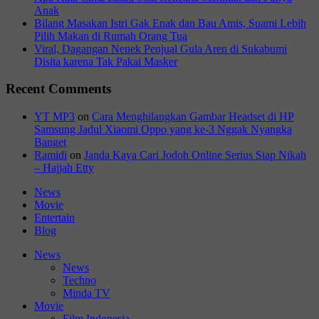
Anak
Bilang Masakan Istri Gak Enak dan Bau Amis, Suami Lebih
Pilih Makan di Rumah Orang Tua
Viral, Dagangan Nenek Penjual Gula Aren di Sukabumi
Disita karena Tak Pakai Masker
Recent Comments
YT MP3
on
Cara Menghilangkan Gambar Headset di HP
Samsung Jadul Xiaomi Oppo yang ke-3 Nggak Nyangka
Banget
Ramidi
on
Janda Kaya Cari Jodoh Online Serius Siap Nikah
– Hajjah Etty
News
Movie
Entertain
Blog
News
News
Techno
Minda TV
Movie
Film Indonesia