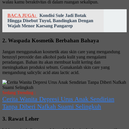
walau kamu beraktivitas di dalam ruangan sekalipun.
BACA JUGA:
Kondisi Sule Jadi Botak
Hingga Disebut Tuyul, Bandingkan Dengan
Wajah Menor Kaesang Pangarep
2. Waspada Kosmetik Berbahan Bahaya
Jangan menggunakan kosmetik atau skin care yang mengandung
benzoyl peroxide dan alkohol pada kulit yang mengalami
peradangan. Bahan itu akan membuat kulit kering dan
meningkatkan produksi sebum. Gunakanlah skin care yang
mengandung salicylic acid atau lactic acid.
Sedang Trending :
Cerita Wanita Depresi Urus Anak Sendirian
Tanpa Diberi Nafkah Suami Selingkuh
3. Rawat Leher