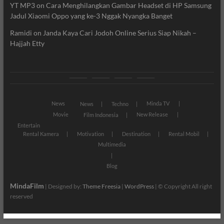
YT MP3
on
Cara Menghilangkan Gambar Headset di HP Samsung
Jadul Xiaomi Oppo yang ke-3 Nggak Nyangka Banget
Ramidi
on
Janda Kaya Cari Jodoh Online Serius Siap Nikah –
Hajjah Etty
News
Movie
Entertain
Blog
News
Minda TV
News
Techno
Movie
New Release
Film Indonesia
Entertain
Rental Kamera
Motivation
Destination
Rental Mobil
Multimedia
Blog
MindaFilm
| Designed by:
Theme Freesia
|
WordPress
| © Copyright All right
reserved