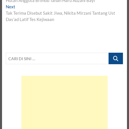
Hutan Anggota Brimob Tahan Haru Adzani Bayi
Next
Next
post:
Tak Terima Disebut Sakit Jiwa, Nikita Mirzani Tantang Ust
Das’ad Latif Tes Kejiwaan
CARI
DI
SINI
…