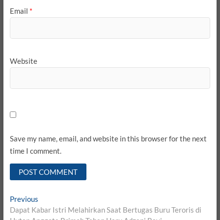
Email
*
Website
Save my name, email, and website in this browser for the next
time I comment.
Post
Previous
Previous
post:
Dapat Kabar Istri Melahirkan Saat Bertugas Buru Teroris di
navigation