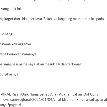
yang unik ini.
g kaget dan tidak percaya. Seketika langsung meminta bukti pada
t senang.
n nama keluarganya.
karena keunikan namanya.
u berimajinasi nama saya akan masuk TV dan terkenal.”
” pungkasnya.
dul VIRAL Kisah Unik Nama Setiap Anak Ada Tambahan ‘Dot Com’,
bunnews.com/regional/2021/01/04/viral-kisah-unik-nama-setiap-ana
uanya?page=4.